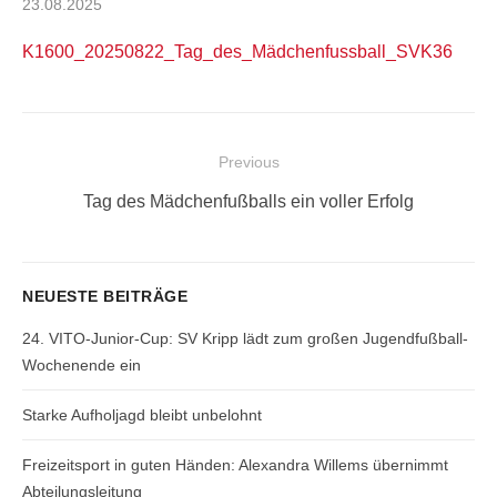
Posted
23.08.2025
on
K1600_20250822_Tag_des_Mädchenfussball_SVK36
Beitragsnavigation
Previous
Previous
Tag des Mädchenfußballs ein voller Erfolg
post:
NEUESTE BEITRÄGE
24. VITO-Junior-Cup: SV Kripp lädt zum großen Jugendfußball-
Wochenende ein
Starke Aufholjagd bleibt unbelohnt
Freizeitsport in guten Händen: Alexandra Willems übernimmt
Abteilungsleitung