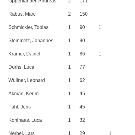
Oppenländer, Andreas
2
171
Rabus, Marc
2
150
Schmickler, Tobias
1
90
1
Steinmetz, Johannes
1
90
Krämer, Daniel
1
86
1
Dorhs, Luca
1
77
Wüllner, Leonard
1
62
Akman, Kerim
1
45
Fahl, Jens
1
45
Kohlhaas, Luca
1
32
Nerbel, Lars
1
29
1