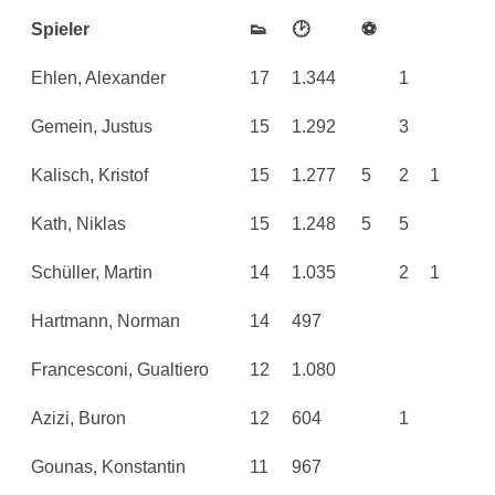
Spieler
👟
🕑
⚽
Ehlen, Alexander
17
1.344
1
Gemein, Justus
15
1.292
3
Kalisch, Kristof
15
1.277
5
2
1
Kath, Niklas
15
1.248
5
5
Schüller, Martin
14
1.035
2
1
Hartmann, Norman
14
497
Francesconi, Gualtiero
12
1.080
Azizi, Buron
12
604
1
Gounas, Konstantin
11
967