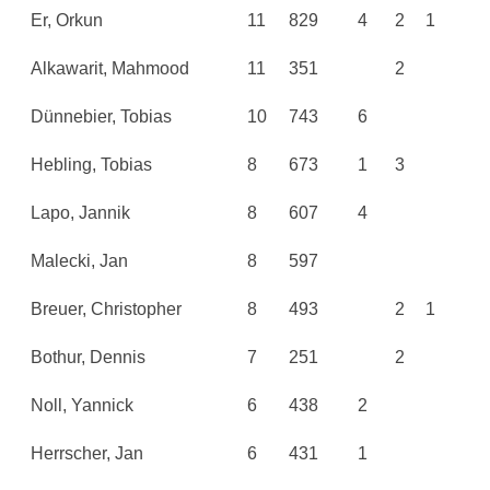
Er, Orkun
11
829
4
2
1
Alkawarit, Mahmood
11
351
2
Dünnebier, Tobias
10
743
6
Hebling, Tobias
8
673
1
3
Lapo, Jannik
8
607
4
Malecki, Jan
8
597
Breuer, Christopher
8
493
2
1
Bothur, Dennis
7
251
2
Noll, Yannick
6
438
2
Herrscher, Jan
6
431
1