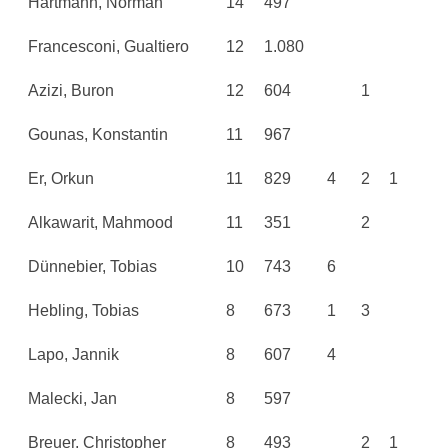
Hartmann, Norman
14
497
Francesconi, Gualtiero
12
1.080
Azizi, Buron
12
604
1
Gounas, Konstantin
11
967
Er, Orkun
11
829
4
2
1
Alkawarit, Mahmood
11
351
2
Dünnebier, Tobias
10
743
6
Hebling, Tobias
8
673
1
3
Lapo, Jannik
8
607
4
Malecki, Jan
8
597
Breuer, Christopher
8
493
2
1