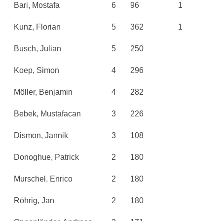
Bari, Mostafa
6
96
1
Kunz, Florian
5
362
1
Busch, Julian
5
250
Koep, Simon
4
296
Möller, Benjamin
4
282
Bebek, Mustafacan
3
226
Dismon, Jannik
3
108
Donoghue, Patrick
2
180
Murschel, Enrico
2
180
Röhrig, Jan
2
180