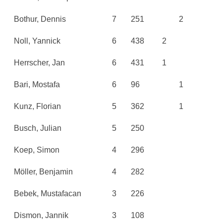
Bothur, Dennis
7
251
2
Noll, Yannick
6
438
2
Herrscher, Jan
6
431
1
Bari, Mostafa
6
96
1
Kunz, Florian
5
362
1
Busch, Julian
5
250
Koep, Simon
4
296
Möller, Benjamin
4
282
Bebek, Mustafacan
3
226
Dismon, Jannik
3
108