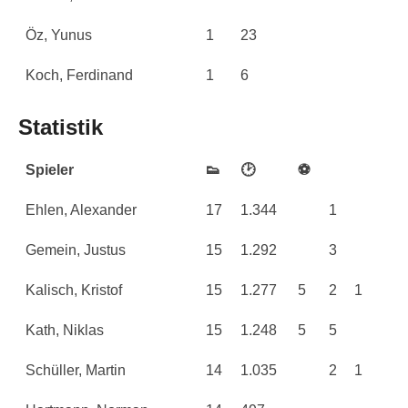
Öz, Yunus
1
23
Koch, Ferdinand
1
6
Statistik
Spieler
👟
🕑
⚽
Ehlen, Alexander
17
1.344
1
Gemein, Justus
15
1.292
3
Kalisch, Kristof
15
1.277
5
2
1
Kath, Niklas
15
1.248
5
5
Schüller, Martin
14
1.035
2
1