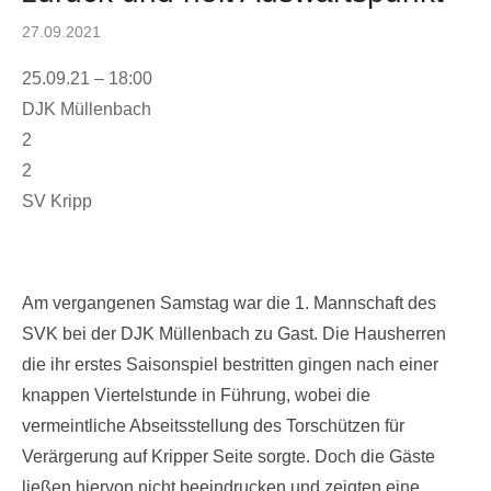
Posted
27.09.2021
on
25.09.21
–
18:00
DJK Müllenbach
2
2
SV Kripp
Am vergangenen Samstag war die 1. Mannschaft des
SVK bei der DJK Müllenbach zu Gast. Die Hausherren
die ihr erstes Saisonspiel bestritten gingen nach einer
knappen Viertelstunde in Führung, wobei die
vermeintliche Abseitsstellung des Torschützen für
Verärgerung auf Kripper Seite sorgte. Doch die Gäste
ließen hiervon nicht beeindrucken und zeigten eine