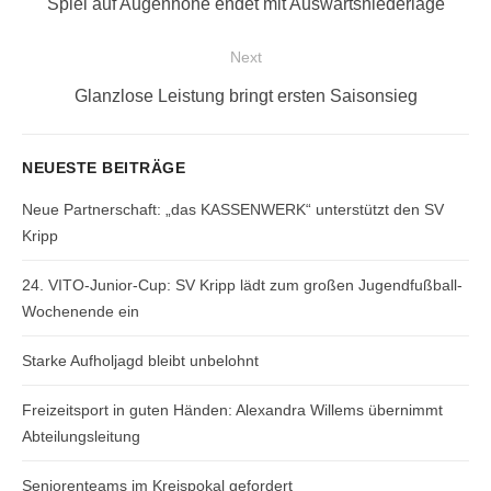
Previous
Spiel auf Augenhöhe endet mit Auswärtsniederlage
post:
Next
Next
Glanzlose Leistung bringt ersten Saisonsieg
post:
NEUESTE BEITRÄGE
Neue Partnerschaft: „das KASSENWERK“ unterstützt den SV
Kripp
24. VITO-Junior-Cup: SV Kripp lädt zum großen Jugendfußball-
Wochenende ein
Starke Aufholjagd bleibt unbelohnt
Freizeitsport in guten Händen: Alexandra Willems übernimmt
Abteilungsleitung
Seniorenteams im Kreispokal gefordert