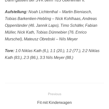
Dann gastiert der SVK beim TuS Oberwinter II.
Aufstellung:
Noah Lichtenthal – Martin Bieniasch,
Tobias Barkentien-Hebling – Nick Kohlhaas, Andreas
Oppenländer (46. Jannik Lapo), Timo Schäfer, Fabian
Müller, Nick Kath, Tobias Dünnebier (76. Enrico
Murschel), Mateusz Obrebski – Nils Meyer
Tore:
1:0 Niklas Kath (6.), 1:1 (20.), 1:2 (77.), 2:2 Niklas
Kath (83.), 2:3 (86.), 3:3 Nils Meyer (88.)
Beitragsnavigation
Previous
Previous
Fit mit Kinderwagen