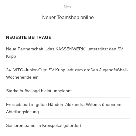
post:
Next
Next
Neuer Teamshop online
post:
NEUESTE BEITRÄGE
Neue Partnerschaft: „das KASSENWERK“ unterstützt den SV
Kripp
24. VITO-Junior-Cup: SV Kripp lädt zum großen Jugendfußball-
Wochenende ein
Starke Aufholjagd bleibt unbelohnt
Freizeitsport in guten Händen: Alexandra Willems übernimmt
Abteilungsleitung
Seniorenteams im Kreispokal gefordert