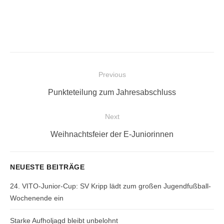
Beitragsnavigation
Previous
Previous
Punkteteilung zum Jahresabschluss
post:
Next
Next
Weihnachtsfeier der E-Juniorinnen
post:
NEUESTE BEITRÄGE
24. VITO-Junior-Cup: SV Kripp lädt zum großen Jugendfußball-
Wochenende ein
Starke Aufholjagd bleibt unbelohnt