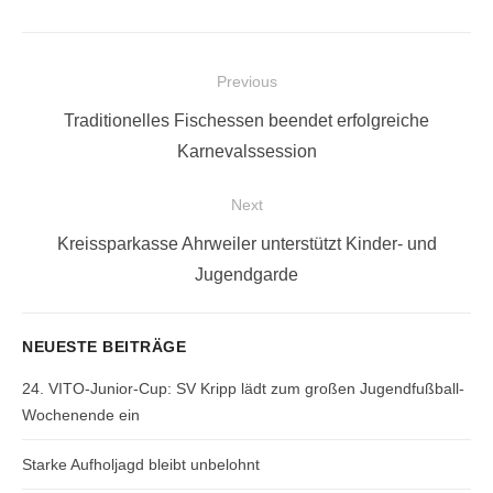
Beitragsnavigation
Previous
Previous
Traditionelles Fischessen beendet erfolgreiche
post:
Karnevalssession
Next
Next
Kreissparkasse Ahrweiler unterstützt Kinder- und
post:
Jugendgarde
NEUESTE BEITRÄGE
24. VITO-Junior-Cup: SV Kripp lädt zum großen Jugendfußball-
Wochenende ein
Starke Aufholjagd bleibt unbelohnt