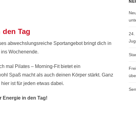
NE
Neu
unt
n den Tag
24.
Jug
eses abwechslungsreiche Sportangebot bringt dich in
rt ins Wochenende.
Sta
h mal Pilates – Morning-Fit bietet ein
Fre
hl Spaß macht als auch deinen Körper stärkt. Ganz
übe
hier ist für jeden etwas dabei.
Sen
er Energie in den Tag!