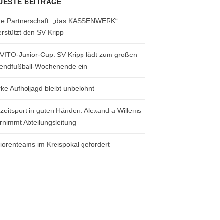
UESTE BEITRÄGE
e Partnerschaft: „das KASSENWERK“
erstützt den SV Kripp
 VITO-Junior-Cup: SV Kripp lädt zum großen
endfußball-Wochenende ein
rke Aufholjagd bleibt unbelohnt
izeitsport in guten Händen: Alexandra Willems
rnimmt Abteilungsleitung
iorenteams im Kreispokal gefordert