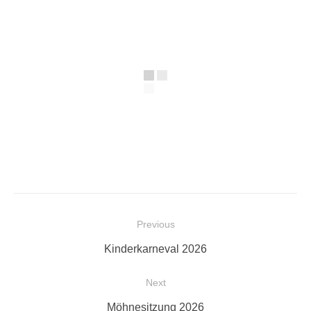
Beitragsnavigation
Previous
Previous
Kinderkarneval 2026
post:
Next
Next
Möhnesitzung 2026