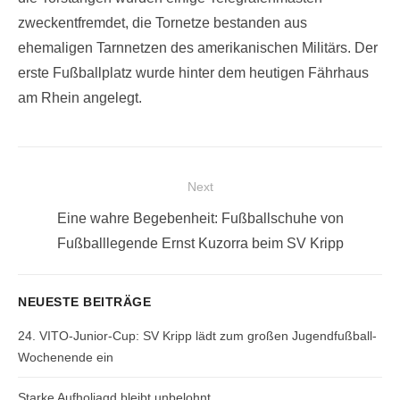
zweckentfremdet, die Tornetze bestanden aus
ehemaligen Tarnnetzen des amerikanischen Militärs. Der
erste Fußballplatz wurde hinter dem heutigen Fährhaus
am Rhein angelegt.
Beitragsnavigation
Next
Next
Eine wahre Begebenheit: Fußballschuhe von
post:
Fußballlegende Ernst Kuzorra beim SV Kripp
NEUESTE BEITRÄGE
24. VITO-Junior-Cup: SV Kripp lädt zum großen Jugendfußball-
Wochenende ein
Starke Aufholjagd bleibt unbelohnt