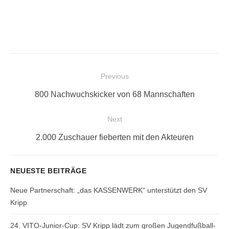
Beitragsnavigation
Previous
Previous
800 Nachwuchskicker von 68 Mannschaften
post:
Next
Next
2.000 Zuschauer fieberten mit den Akteuren
post:
NEUESTE BEITRÄGE
Neue Partnerschaft: „das KASSENWERK“ unterstützt den SV
Kripp
24. VITO-Junior-Cup: SV Kripp lädt zum großen Jugendfußball-