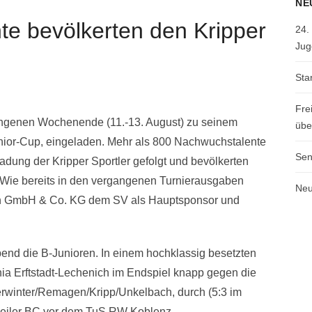
NE
e bevölkerten den Kripper
24.
Jug
Sta
Fre
angenen Wochenende (11.-13. August) zu seinem
übe
ior-Cup, eingeladen. Mehr als 800 Nachwuchstalente
Sen
dung der Kripper Sportler gefolgt und bevölkerten
. Wie bereits in den vergangenen Turnierausgaben
Neu
men GmbH & Co. KG dem SV als Hauptsponsor und
bend die B-Junioren. In einem hochklassig besetzten
ia Erftstadt-Lechenich im Endspiel knapp gegen die
rwinter/Remagen/Kripp/Unkelbach, durch (5:3 im
rweiler BC vor dem TuS RW Koblenz.