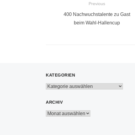
Beitragsnavigation
Previous
Previous
400 Nachwuchstalente zu Gast
post:
beim Wahl-Hallencup
KATEGORIEN
Kategorien
ARCHIV
Archiv