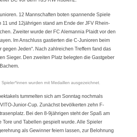
-Junioren. 12 Mannschaften boten spannende Spiele
n 11 und 12jährigen stand am Ende der JFV Rhein-
hen. Zweiter wurde der FC Alemannia Plaidt vor den
yen. Im Anschluss gastierten die C-Junioren beim
r gegen Jeden“. Nach zahlreichen Treffern fand das
en Sieger. Den zweiten Platz belegten die Gastgeber
 Bachem.
e Spieler*innen wurden mit Medaillen ausgezeichnet.
pektakels tummelten sich am Sonntag nochmals
VITO-Junior-Cup. Zunächst bevölkerten zehn F-
rasenplatz. Bei den 8-9jährigen steht der Spaß am
 Tore und Tabellen gespielt wurde. Alle Spieler
gerehrung als Gewinner feiern lassen, zur Belohnung