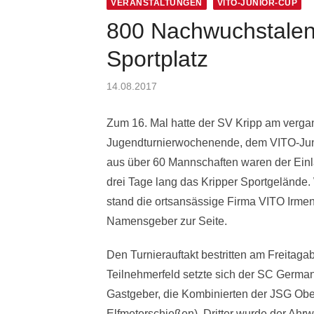
VERANSTALTUNGEN
VITO-JUNIOR-CUP
800 Nachwuchstalent
Sportplatz
Posted
14.08.2017
on
Zum 16. Mal hatte der SV Kripp am verg
Jugendturnierwochenende, dem VITO-Jun
aus über 60 Mannschaften waren der Einla
drei Tage lang das Kripper Sportgelände
stand die ortsansässige Firma VITO Ir
Namensgeber zur Seite.
Den Turnierauftakt bestritten am Freitaga
Teilnehmerfeld setzte sich der SC German
Gastgeber, die Kombinierten der JSG Obe
Elfmeterschießen). Dritter wurde der Ah