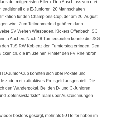
aus der mitgereisten Eltern. Den Abschluss von drei
n traditionell die E-Junioren. 20 Mannschaften
ifikation für den Champions-Cup, der am 26. August
agen wird. Zum Teilnehmerfeld gehören dann
sweise SV Wehen Wiesbaden, Kickers Offenbach, SC
nia Aachen. Nach 48 Turnierspielen konnte die JSG
n den TuS RW Koblenz den Turniersieg erringen. Den
 Nickenich, die im „kleinen Finale“ den FV Rheinbrohl
ITO-Junior-Cup konnten sich über Pokale und
de zudem ein attraktives Preisgeld ausgespielt. Die
zlich den Wanderpokal. Bei den D- und C-Junioren
 und „defensivstärkste“ Team über Auszeichnungen
 wieder bestens gesorgt, mehr als 80 Helfer haben im