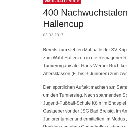
WAHL-HALLENCUP
400 Nachwuchstalen
Hallencup
Posted
05.02.2017
on
Bereits zum siebten Mal hatte der SV Kr
zum Wahl-Hallencup in die Remagener Rh
Turnierorganisator Hans-Werner Büch kon
Altersklassen (F- bis B-Junioren) zum zw
Den sportlichen Auftakt machten am Sams
um den Turniersieg. Nach spannenden Spie
Jugend-Fußball-Schule Köln im Endspiel 
Gastgeber vor der JSG Bad Breisig. Im A
Juniorenturnier und ermittelten im Modus 
Punkten und ohne Gegentreffer sicherte s