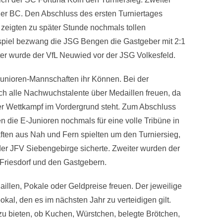
r BC. Den Abschluss des ersten Turniertages
 zeigten zu später Stunde nochmals tollen
spiel bezwang die JSG Bengen die Gastgeber mit 2:1
tter wurde der VfL Neuwied vor der JSG Volkesfeld.
unioren-Mannschaften ihr Können. Bei der
h alle Nachwuchstalente über Medaillen freuen, da
er Wettkampf im Vordergrund steht. Zum Abschluss
 die E-Junioren nochmals für eine volle Tribüne in
en aus Nah und Fern spielten um den Turniersieg,
er JFV Siebengebirge sicherte. Zweiter wurden der
riesdorf und den Gastgebern.
illen, Pokale oder Geldpreise freuen. Der jeweilige
l, den es im nächsten Jahr zu verteidigen gilt.
a zu bieten, ob Kuchen, Würstchen, belegte Brötchen,