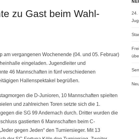
NE
te zu Gast beim Wahl-
24.
Jug
Sta
Fre
ipp am vergangenen Wochenende (04. und 05. Februar)
übe
einhalle eingeladen. Jugendleiter und
Sen
nte 46 Mannschaften in fünf verschiedenen
eitägigen Hallenspektakel begrüßen.
Neu
tagmorgen die D-Junioren, 10 Mannschaften spielten
len und zahlreichen Toren setzte sich die 1.
gegen die SG 99 Andernach durch. Dritter wurden die
nschluss gastierten 6 Mannschaften beim C-
„Jeder gegen Jeden“ den Turniersieger. Mit 13
ich der SC Fortuna Köln den Turniersieg. Zweiter