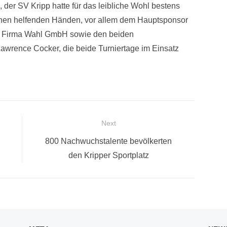
 der SV Kripp hatte für das leibliche Wohl bestens
ichen helfenden Händen, vor allem dem Hauptsponsor
r Firma Wahl GmbH sowie den beiden
Lawrence Cocker, die beide Turniertage im Einsatz
Next
Next
800 Nachwuchstalente bevölkerten
post:
den Kripper Sportplatz