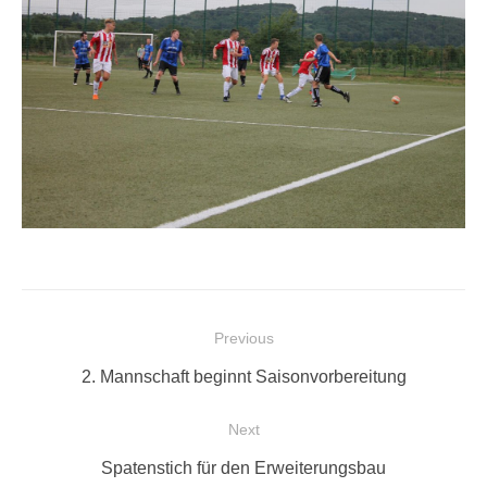
Beitragsnavigation
Previous
Previous
2. Mannschaft beginnt Saisonvorbereitung
post:
Next
Next
Spatenstich für den Erweiterungsbau