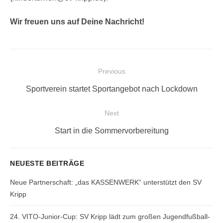
Wir freuen uns auf Deine Nachricht!
Beitragsnavigation
Previous
Previous
Sportverein startet Sportangebot nach Lockdown
post:
Next
Next
Start in die Sommervorbereitung
post:
NEUESTE BEITRÄGE
Neue Partnerschaft: „das KASSENWERK“ unterstützt den SV
Kripp
24. VITO-Junior-Cup: SV Kripp lädt zum großen Jugendfußball-