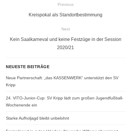
Beitragsnavigation
Previous
Previous
Kreispokal als Standortbestimmung
post:
Next
Next
Kein Saalkarneval und keine Festzüge in der Session
post:
2020/21
NEUESTE BEITRÄGE
Neue Partnerschaft: „das KASSENWERK“ unterstützt den SV
Kripp
24. VITO-Junior-Cup: SV Kripp lädt zum großen Jugendfußball-
Wochenende ein
Starke Aufholjagd bleibt unbelohnt