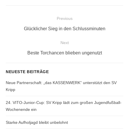
Beitragsnavigation
Previous
Previous
Glücklicher Sieg in den Schlussminuten
post:
Next
Next
Beste Torchancen blieben ungenutzt
post:
NEUESTE BEITRÄGE
Neue Partnerschaft: „das KASSENWERK“ unterstützt den SV
Kripp
24. VITO-Junior-Cup: SV Kripp lädt zum großen Jugendfußball-
Wochenende ein
Starke Aufholjagd bleibt unbelohnt