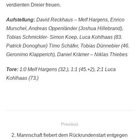
verdienten Dreier freuen.
Aufstellung:
David Reckhaus – Melf Hargens, Enrico
Murschel, Andreas Oppenländer (Joshua Hillebrand),
Tobias Schmickler- Simon Koep, Luca Kohlhaas (83.
Patrick Donoghue) Timo Schäfer, Tobias Dünnebier (46.
Geronimo Klapperich), Daniel Krämer – Niklas Thiebes
Tore:
1:0 Melf Hargens (32.), 1:1 (45.+2), 2:1 Luca
Kohlhaas (73.)
Beitragsnavigation
Previous
Previous
2. Mannschaft fiebert dem Rückrundenstart entgegen