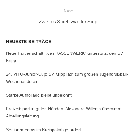
post:
Next
Next
Zweites Spiel, zweiter Sieg
post:
NEUESTE BEITRÄGE
Neue Partnerschaft: „das KASSENWERK“ unterstützt den SV
Kripp
24. VITO-Junior-Cup: SV Kripp lädt zum großen Jugendfußball-
Wochenende ein
Starke Aufholjagd bleibt unbelohnt
Freizeitsport in guten Händen: Alexandra Willems übernimmt
Abteilungsleitung
Seniorenteams im Kreispokal gefordert