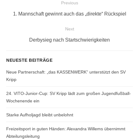
Beitragsnavigation
Previous
Previous
1. Mannschaft gewinnt auch das „direkte“ Rückspiel
post:
Next
Next
Derbysieg nach Startschwierigkeiten
post:
NEUESTE BEITRÄGE
Neue Partnerschaft: „das KASSENWERK“ unterstützt den SV
Kripp
24. VITO-Junior-Cup: SV Kripp lädt zum großen Jugendfußball-
Wochenende ein
Starke Aufholjagd bleibt unbelohnt
Freizeitsport in guten Händen: Alexandra Willems übernimmt
Abteilungsleitung