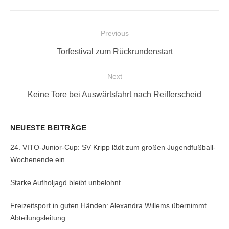
Beitragsnavigation
Previous
Previous
Torfestival zum Rückrundenstart
post:
Next
Next
Keine Tore bei Auswärtsfahrt nach Reifferscheid
post:
NEUESTE BEITRÄGE
24. VITO-Junior-Cup: SV Kripp lädt zum großen Jugendfußball-
Wochenende ein
Starke Aufholjagd bleibt unbelohnt
Freizeitsport in guten Händen: Alexandra Willems übernimmt
Abteilungsleitung