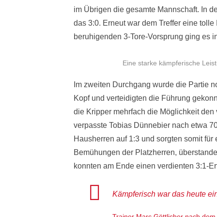
im Übrigen die gesamte Mannschaft. In de
das 3:0. Erneut war dem Treffer eine tol
beruhigenden 3-Tore-Vorsprung ging es in
Eine starke kämpferische Leis
Im zweiten Durchgang wurde die Partie no
Kopf und verteidigten die Führung gekonn
die Kripper mehrfach die Möglichkeit den 
verpasste Tobias Dünnebier nach etwa 70 
Hausherren auf 1:3 und sorgten somit für
Bemühungen der Platzherren, überstande
konnten am Ende einen verdienten 3:1-Erf
Kämpferisch war das heute ei
Trainer Marc Göttlicher nach dem