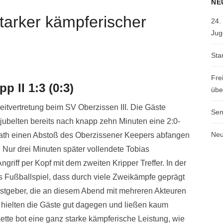
NE
tarker kämpferischer
24.
Jug
Sta
Fre
p II 1:3 (0:3)
übe
eitvertretung beim SV Oberzissen III. Die Gäste
Sen
ejubelten bereits nach knapp zehn Minuten eine 2:0-
Neu
 Kath einen Abstoß des Oberzissener Keepers abfangen
 Nur drei Minuten später vollendete Tobias
riff per Kopf mit dem zweiten Kripper Treffer. In der
s Fußballspiel, dass durch viele Zweikämpfe geprägt
astgeber, die an diesem Abend mit mehreren Akteuren
n, hielten die Gäste gut dagegen und ließen kaum
ette bot eine ganz starke kämpferische Leistung, wie