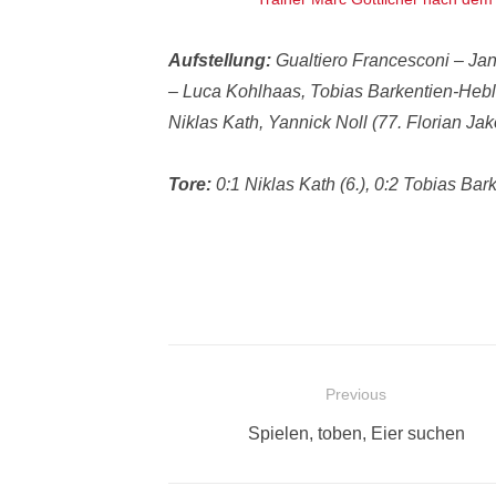
Aufstellung:
Gualtiero Francesconi – Jan
– Luca Kohlhaas, Tobias Barkentien-Hebli
Niklas Kath, Yannick Noll (77. Florian Jak
Tore:
0:1 Niklas Kath (6.), 0:2 Tobias Bark
Beitragsnavigation
Previous
Previous
Spielen, toben, Eier suchen
post: