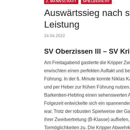
2. MANNSCHAFT
SPIELBERICHT
Auswärtssieg nach s
Leistung
Posted
24.04.2022
on
SV Oberzissen III – SV Krip
Am Freitagabend gastierte die Kripper Zw
erwischten einen perfekten Auftakt und b
Führung. In der 6. Minute konnte Niklas
und per Heber zur frühen Führung nutzen.
Barkentien-Hebling einen sehenswerten Ang
Folgezeit entwickelte sich ein spannende
war. Trotz der robusten Spielweise der G
ihrer Zweitvertretung (B-Klasse) aufliefe
Tormöglichkeiten zu. Die Kripper Abwehrk