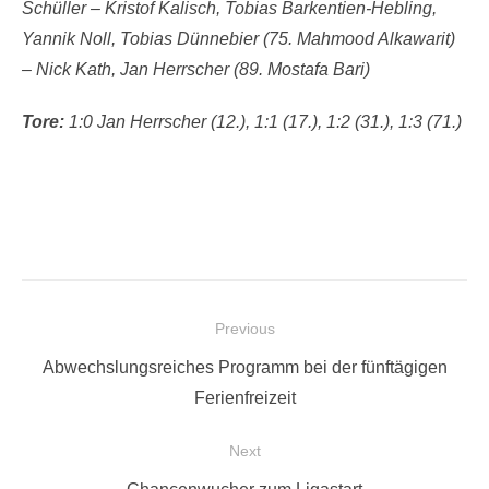
Schüller – Kristof Kalisch, Tobias Barkentien-Hebling,
Yannik Noll, Tobias Dünnebier (75. Mahmood Alkawarit)
– Nick Kath, Jan Herrscher (89. Mostafa Bari)
Tore:
1:0 Jan Herrscher (12.), 1:1 (17.), 1:2 (31.), 1:3 (71.)
Beitragsnavigation
Previous
Previous
Abwechslungsreiches Programm bei der fünftägigen
post:
Ferienfreizeit
Next
Next