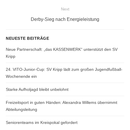
post:
Next
Next
Derby-Sieg nach Energieleistung
post:
NEUESTE BEITRÄGE
Neue Partnerschaft: „das KASSENWERK“ unterstützt den SV
Kripp
24. VITO-Junior-Cup: SV Kripp lädt zum großen Jugendfußball-
Wochenende ein
Starke Aufholjagd bleibt unbelohnt
Freizeitsport in guten Händen: Alexandra Willems übernimmt
Abteilungsleitung
Seniorenteams im Kreispokal gefordert