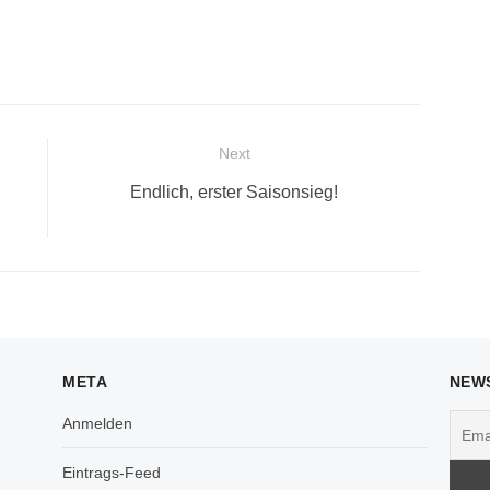
Next
Next
Endlich, erster Saisonsieg!
post:
META
NEW
Anmelden
Eintrags-Feed