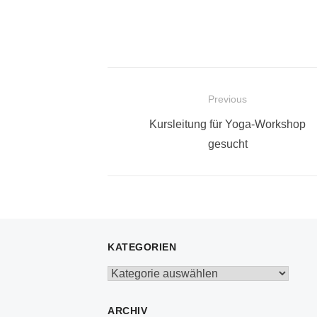
Beitragsnavigation
Previous
Previous
Kursleitung für Yoga-Workshop
post:
gesucht
KATEGORIEN
Kategorien
ARCHIV