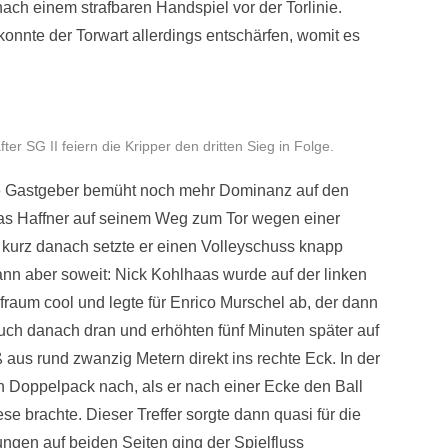
ch einem strafbaren Handspiel vor der Torlinie.
nnte der Torwart allerdings entschärfen, womit es
er SG II feiern die Kripper den dritten Sieg in Folge.
ie Gastgeber bemüht noch mehr Dominanz auf den
s Haffner auf seinem Weg zum Tor wegen einer
, kurz danach setzte er einen Volleyschuss knapp
ann aber soweit: Nick Kohlhaas wurde auf der linken
afraum cool und legte für Enrico Murschel ab, der dann
auch danach dran und erhöhten fünf Minuten später auf
 aus rund zwanzig Metern direkt ins rechte Eck. In der
n Doppelpack nach, als er nach einer Ecke den Ball
se brachte. Dieser Treffer sorgte dann quasi für die
ngen auf beiden Seiten ging der Spielfluss