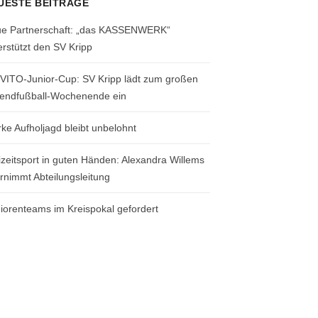
UESTE BEITRÄGE
e Partnerschaft: „das KASSENWERK“
erstützt den SV Kripp
 VITO-Junior-Cup: SV Kripp lädt zum großen
endfußball-Wochenende ein
rke Aufholjagd bleibt unbelohnt
izeitsport in guten Händen: Alexandra Willems
rnimmt Abteilungsleitung
iorenteams im Kreispokal gefordert