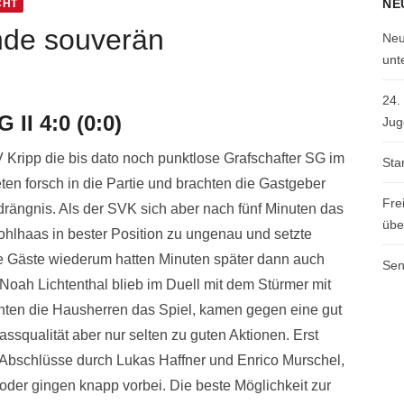
NE
CHT
Ende souverän
Neu
unt
24.
 II 4:0 (0:0)
Jug
ripp die bis dato noch punktlose Grafschafter SG im
Sta
ten forsch in die Partie und brachten die Gastgeber
Fre
rängnis. Als der SVK sich aber nach fünf Minuten das
übe
ohlhaas in bester Position zu ungenau und setzte
e Gäste wiederum hatten Minuten später dann auch
Sen
Noah Lichtenthal blieb im Duell mit dem Stürmer mit
chten die Hausherren das Spiel, kamen gegen eine gut
squalität aber nur selten zu guten Aktionen. Erst
e Abschlüsse durch Lukas Haffner und Enrico Murschel,
der gingen knapp vorbei. Die beste Möglichkeit zur