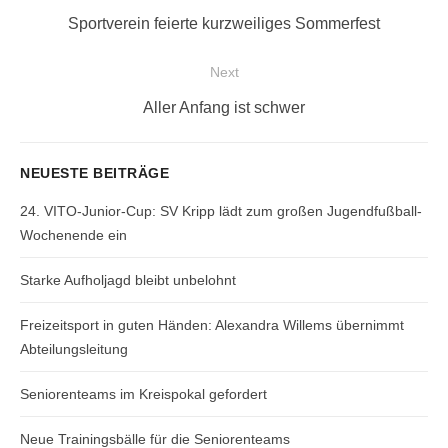
Previous
Sportverein feierte kurzweiliges Sommerfest
post:
Next
Next
Aller Anfang ist schwer
post:
NEUESTE BEITRÄGE
24. VITO-Junior-Cup: SV Kripp lädt zum großen Jugendfußball-
Wochenende ein
Starke Aufholjagd bleibt unbelohnt
Freizeitsport in guten Händen: Alexandra Willems übernimmt
Abteilungsleitung
Seniorenteams im Kreispokal gefordert
Neue Trainingsbälle für die Seniorenteams