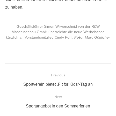
zu haben.
Geschäftsführer Simon Wilwerscheid von der R&W
Maschinenbau GmbH überreichte die neue Werbebande
kürzlich an Vorstandsmitglied Cindy Pohl.
Foto:
Marc Göttlicher
Beitragsnavigation
Previous
Previous
Sportverein bietet „Fit for Kids“-Tag an
post:
Next
Next
Sportangebot in den Sommerferien
post: