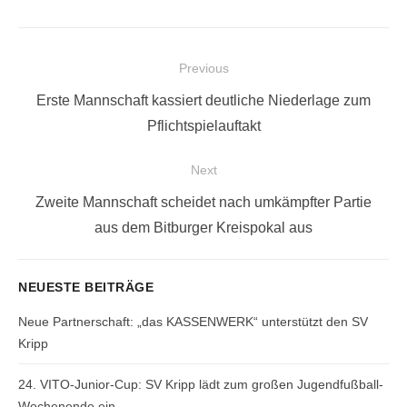
Beitragsnavigation
Previous
Previous
Erste Mannschaft kassiert deutliche Niederlage zum
post:
Pflichtspielauftakt
Next
Next
Zweite Mannschaft scheidet nach umkämpfter Partie
post:
aus dem Bitburger Kreispokal aus
NEUESTE BEITRÄGE
Neue Partnerschaft: „das KASSENWERK“ unterstützt den SV
Kripp
24. VITO-Junior-Cup: SV Kripp lädt zum großen Jugendfußball-
Wochenende ein