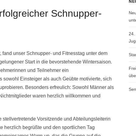
NE
Erfolgreicher Schnupper-
Neu
unt
24.
Jug
fand unser Schnupper- und Fitnesstag unter dem
Sta
m gelungener Start in die bevorstehende Wintersaison.
Fre
lnehmerinnen und Teilnehmer ein
übe
sowohl Einsteiger als auch Geübte motivierte, sich
robieren. Besonders erfreulich: Sowohl Männer als
Sen
Nichtmitglieder waren herzlich willkommen und
 stellvertretende Vorsitzende und Abteilungsleiterin
e herzlich begrüßte und den sportlichen Tag
in gemeinsames Warm-up, das die Gruppe auf die