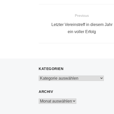
Beitragsnavigation
Previous
Previous
Letzter Vereinstreff in diesem Jahr
post:
ein voller Erfolg
KATEGORIEN
Kategorien
ARCHIV
Archiv