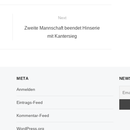
Next
Next
Zweite Mannschaft beendet Hinserie
post:
mit Kantersieg
META
NEW
Anmelden
Eintrags-Feed
Kommentar-Feed
WordPress.org