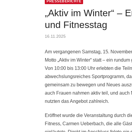
PRESSEBERICHTE
„Aktiv im Winter“ – 
und Fitnesstag
Posted
16.11.2025
on
Am vergangenen Samstag, 15. November, 
Motto „Aktiv im Winter“ statt – ein rundu
Von 10:00 bis 13:00 Uhr erlebten die Tei
abwechslungsreiches Sportprogramm, das 
gemeinsam zu bewegen und Neues auszup
auch Frauen nahmen aktiv teil, und auch 
nutzten das Angebot zahlreich.
Eröffnet wurde die Veranstaltung durch die
Fitness, Carmen Ueberbach, die alle Gäst
einläutete. Direkt im Anschluss folgte e