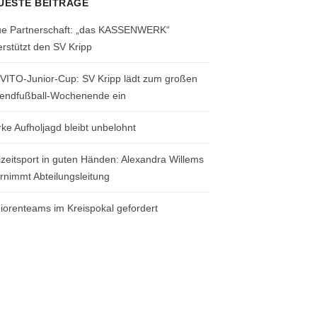
UESTE BEITRÄGE
e Partnerschaft: „das KASSENWERK“
erstützt den SV Kripp
 VITO-Junior-Cup: SV Kripp lädt zum großen
endfußball-Wochenende ein
rke Aufholjagd bleibt unbelohnt
izeitsport in guten Händen: Alexandra Willems
rnimmt Abteilungsleitung
iorenteams im Kreispokal gefordert