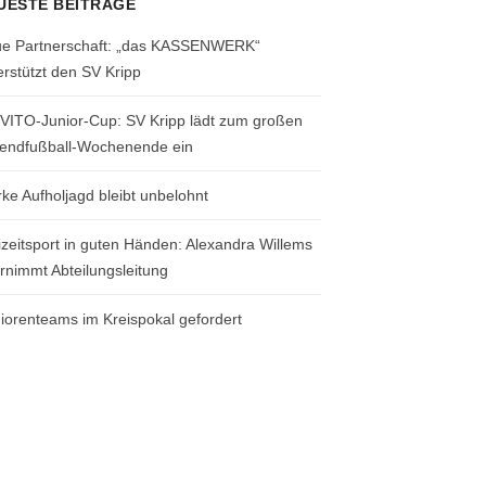
UESTE BEITRÄGE
e Partnerschaft: „das KASSENWERK“
erstützt den SV Kripp
 VITO-Junior-Cup: SV Kripp lädt zum großen
endfußball-Wochenende ein
rke Aufholjagd bleibt unbelohnt
izeitsport in guten Händen: Alexandra Willems
rnimmt Abteilungsleitung
iorenteams im Kreispokal gefordert