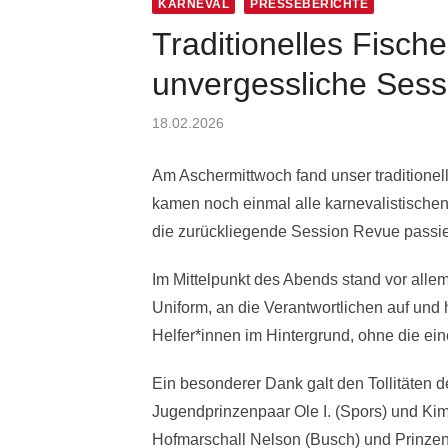
KARNEVAL
PRESSEBERICHTE
Traditionelles Fisch
unvergessliche Sess
Posted
18.02.2026
on
Am Aschermittwoch fand unser traditionel
kamen noch einmal alle karnevalistisc
die zurückliegende Session Revue passie
Im Mittelpunkt des Abends stand vor alle
Uniform, an die Verantwortlichen auf und h
Helfer*innen im Hintergrund, ohne die ei
Ein besonderer Dank galt den Tollitäten 
Jugendprinzenpaar Ole I. (Spors) und Kim 
Hofmarschall Nelson (Busch) und Prinzenfü