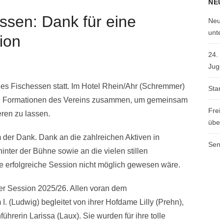
NE
essen: Dank für eine
Neu
unt
ion
24.
Jug
les Fischessen statt. Im Hotel Rhein/Ahr (Schremmer)
Sta
hen Formationen des Vereins zusammen, um gemeinsam
Fre
ren zu lassen.
übe
m der Dank. Dank an die zahlreichen Aktiven in
Sen
inter der Bühne sowie an die vielen stillen
ne erfolgreiche Session nicht möglich gewesen wäre.
der Session 2025/26. Allen voran dem
I. (Ludwig) begleitet von ihrer Hofdame Lilly (Prehn),
hrerin Larissa (Laux). Sie wurden für ihre tolle