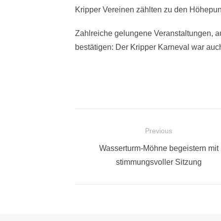
Kripper Vereinen zählten zu den Höhepun
Zahlreiche gelungene Veranstaltungen, a
bestätigen: Der Kripper Karneval war auch
Beitragsnavigation
Previous
Previous
Wasserturm-Möhne begeistern mit
post:
stimmungsvoller Sitzung