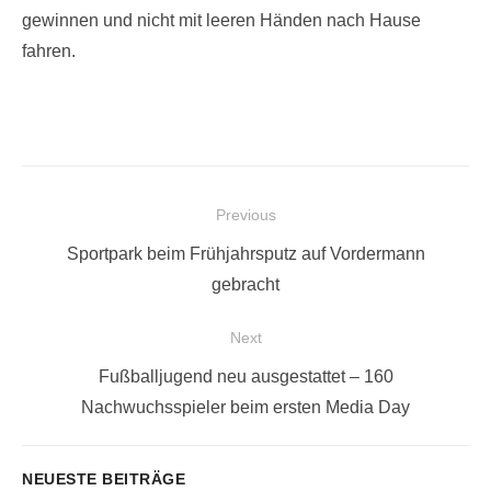
gewinnen und nicht mit leeren Händen nach Hause
fahren.
Beitragsnavigation
Previous
Previous
Sportpark beim Frühjahrsputz auf Vordermann
post:
gebracht
Next
Next
Fußballjugend neu ausgestattet – 160
post:
Nachwuchsspieler beim ersten Media Day
NEUESTE BEITRÄGE