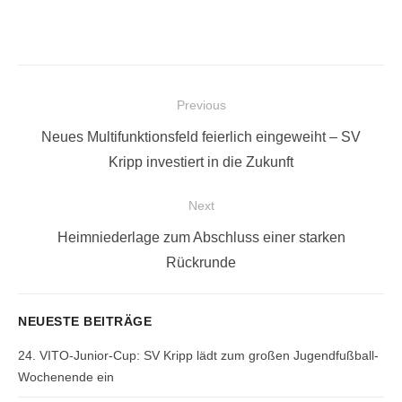
Beitragsnavigation
Previous
Previous
Neues Multifunktionsfeld feierlich eingeweiht – SV
post:
Kripp investiert in die Zukunft
Next
Next
Heimniederlage zum Abschluss einer starken
post:
Rückrunde
NEUESTE BEITRÄGE
24. VITO-Junior-Cup: SV Kripp lädt zum großen Jugendfußball-
Wochenende ein