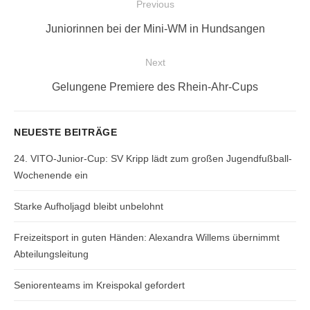
Beitragsnavigation
Previous
Previous
Juniorinnen bei der Mini-WM in Hundsangen
post:
Next
Next
Gelungene Premiere des Rhein-Ahr-Cups
post:
NEUESTE BEITRÄGE
24. VITO-Junior-Cup: SV Kripp lädt zum großen Jugendfußball-
Wochenende ein
Starke Aufholjagd bleibt unbelohnt
Freizeitsport in guten Händen: Alexandra Willems übernimmt
Abteilungsleitung
Seniorenteams im Kreispokal gefordert