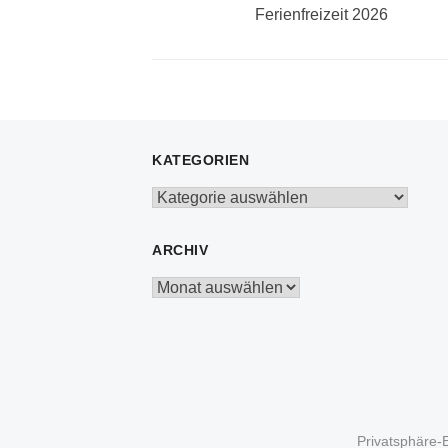
Previous
Ferienfreizeit 2026
post:
KATEGORIEN
Kategorien
ARCHIV
Archiv
Privatsphäre-