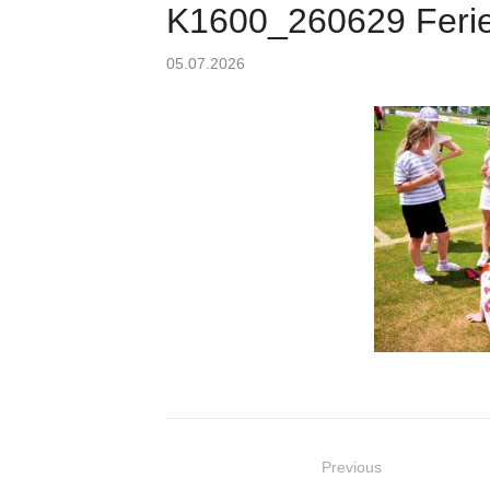
K1600_260629 Ferien
Posted
05.07.2026
on
Beitragsnavigation
Previous