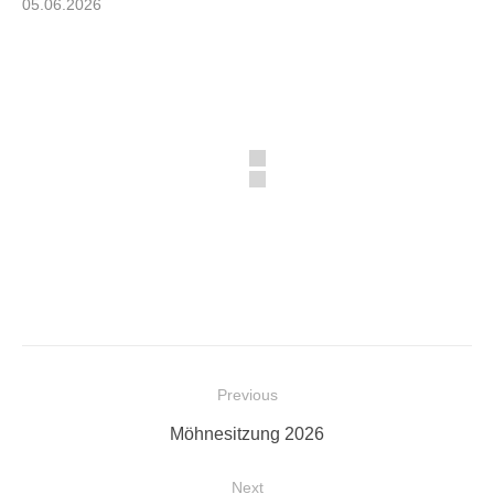
Posted
05.06.2026
on
Beitragsnavigation
Previous
Previous
Möhnesitzung 2026
post:
Next