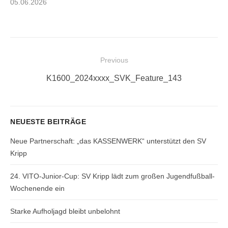
Posted
05.06.2026
on
Beitragsnavigation
Previous
Previous
K1600_2024xxxx_SVK_Feature_143
post:
NEUESTE BEITRÄGE
Neue Partnerschaft: „das KASSENWERK“ unterstützt den SV
Kripp
24. VITO-Junior-Cup: SV Kripp lädt zum großen Jugendfußball-
Wochenende ein
Starke Aufholjagd bleibt unbelohnt