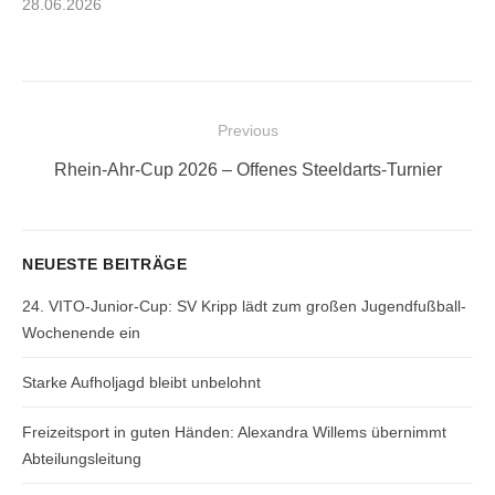
Posted
28.06.2026
on
Beitragsnavigation
Previous
Previous
Rhein-Ahr-Cup 2026 – Offenes Steeldarts-Turnier
post:
NEUESTE BEITRÄGE
24. VITO-Junior-Cup: SV Kripp lädt zum großen Jugendfußball-
Wochenende ein
Starke Aufholjagd bleibt unbelohnt
Freizeitsport in guten Händen: Alexandra Willems übernimmt
Abteilungsleitung