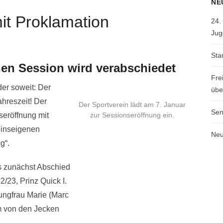
NE
it Proklamation
24.
Jug
Sta
nen Session wird verabschiedet
Fre
der soweit: Der
übe
ahreszeit! Der
Der Sportverein lädt am 7. Januar
Sen
seröffnung mit
zur Sessionseröffnung ein.
reinseigenen
Neu
g“.
s zunächst Abschied
/23, Prinz Quick I.
ungfrau Marie (Marc
ium von den Jecken