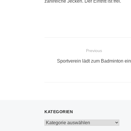
zahlreiche Jecken. Der Eintritt ist frei.
Beitragsnavigation
Previous
Previous
Sportverein lädt zum Badminton ein
post:
KATEGORIEN
Kategorien