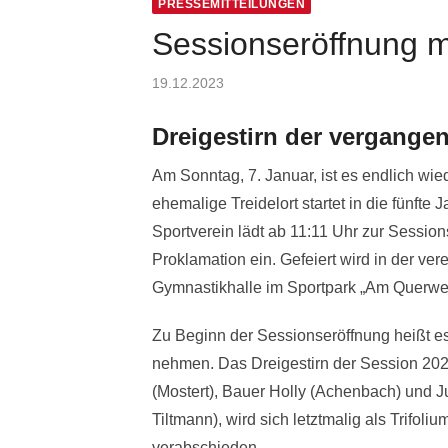
PRESSEMITTEILUNGEN
Sessionseröffnung m
Posted
19.12.2023
on
Dreigestirn der vergange
Am Sonntag, 7. Januar, ist es endlich wie
ehemalige Treidelort startet in die fünfte J
Sportverein lädt ab 11:11 Uhr zur Session
Proklamation ein. Gefeiert wird in der ve
Gymnastikhalle im Sportpark „Am Querwe
Zu Beginn der Sessionseröffnung heißt e
nehmen. Das Dreigestirn der Session 2022
(Mostert), Bauer Holly (Achenbach) und J
Tiltmann), wird sich letztmalig als Trifol
verabschieden.