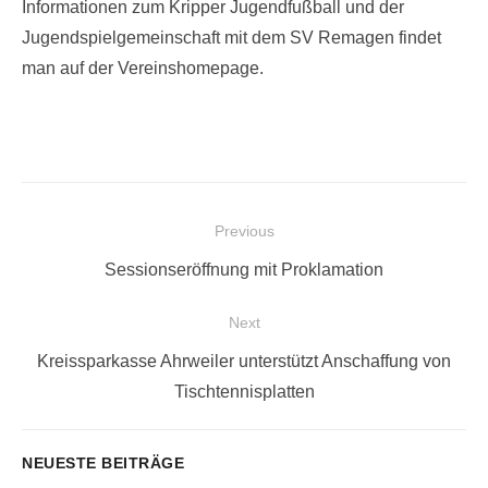
Informationen zum Kripper Jugendfußball und der
Jugendspielgemeinschaft mit dem SV Remagen findet
man auf der Vereinshomepage.
Beitragsnavigation
Previous
Previous
Sessionseröffnung mit Proklamation
post:
Next
Next
Kreissparkasse Ahrweiler unterstützt Anschaffung von
post:
Tischtennisplatten
NEUESTE BEITRÄGE