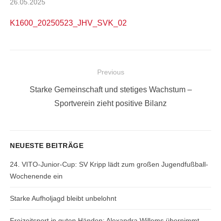
Posted
26.05.2025
on
K1600_20250523_JHV_SVK_02
Beitragsnavigation
Previous
Previous
Starke Gemeinschaft und stetiges Wachstum –
post:
Sportverein zieht positive Bilanz
NEUESTE BEITRÄGE
24. VITO-Junior-Cup: SV Kripp lädt zum großen Jugendfußball-
Wochenende ein
Starke Aufholjagd bleibt unbelohnt
Freizeitsport in guten Händen: Alexandra Willems übernimmt