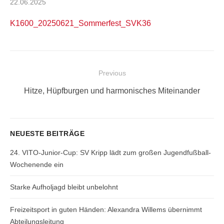
Posted
22.06.2025
on
K1600_20250621_Sommerfest_SVK36
Beitragsnavigation
Previous
Previous
Hitze, Hüpfburgen und harmonisches Miteinander
post:
NEUESTE BEITRÄGE
24. VITO-Junior-Cup: SV Kripp lädt zum großen Jugendfußball-
Wochenende ein
Starke Aufholjagd bleibt unbelohnt
Freizeitsport in guten Händen: Alexandra Willems übernimmt
Abteilungsleitung