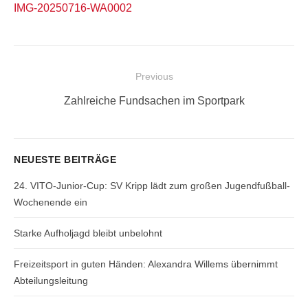
IMG-20250716-WA0002
Beitragsnavigation
Previous
Previous
Zahlreiche Fundsachen im Sportpark
post:
NEUESTE BEITRÄGE
24. VITO-Junior-Cup: SV Kripp lädt zum großen Jugendfußball-
Wochenende ein
Starke Aufholjagd bleibt unbelohnt
Freizeitsport in guten Händen: Alexandra Willems übernimmt
Abteilungsleitung