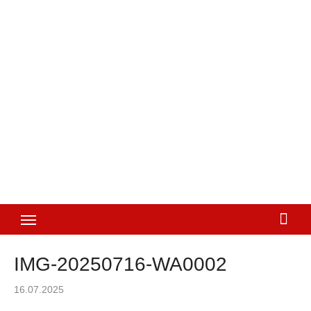
IMG-20250716-WA0002
Posted
16.07.2025
on