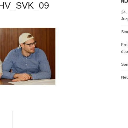
NE
JHV_SVK_09
24.
Jug
Sta
Fre
übe
Sen
Neu