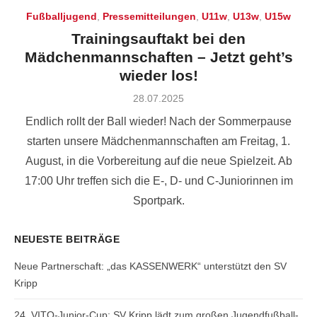
Fußballjugend
,
Pressemitteilungen
,
U11w
,
U13w
,
U15w
Trainingsauftakt bei den
Mädchenmannschaften – Jetzt geht’s
wieder los!
Posted
28.07.2025
on
Endlich rollt der Ball wieder! Nach der Sommerpause
starten unsere Mädchenmannschaften am Freitag, 1.
August, in die Vorbereitung auf die neue Spielzeit. Ab
17:00 Uhr treffen sich die E-, D- und C-Juniorinnen im
Sportpark.
NEUESTE BEITRÄGE
Neue Partnerschaft: „das KASSENWERK“ unterstützt den SV
Kripp
24. VITO-Junior-Cup: SV Kripp lädt zum großen Jugendfußball-