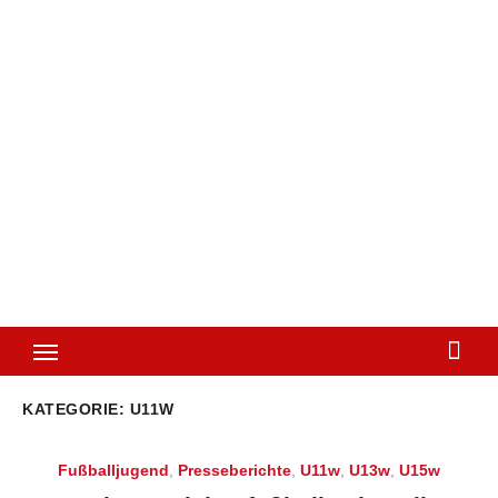
KATEGORIE:
U11W
Fußballjugend
,
Presseberichte
,
U11w
,
U13w
,
U15w