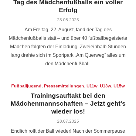
Tag des Mädchenfußballs ein voller
Erfolg
Posted
23.08.2025
on
Am Freitag, 22. August, fand der Tag des
Mädchenfußballs statt – und über 40 fußballbegeisterte
Mädchen folgten der Einladung. Zwei­einhalb Stunden
lang drehte sich im Sportpark „Am Querweg“ alles um
den Mädchenfußball.
Fußballjugend
,
Pressemitteilungen
,
U11w
,
U13w
,
U15w
Trainingsauftakt bei den
Mädchenmannschaften – Jetzt geht’s
wieder los!
Posted
28.07.2025
on
Endlich rollt der Ball wieder! Nach der Sommerpause