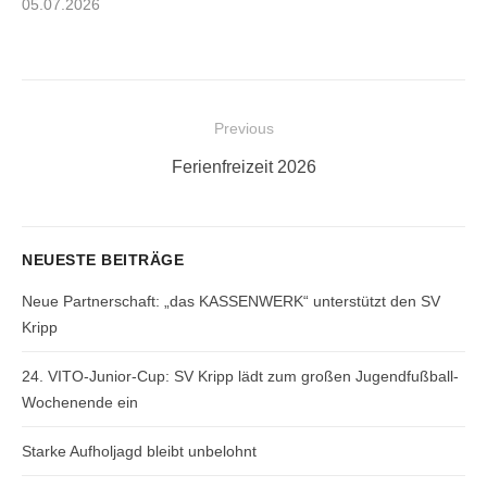
Posted
05.07.2026
on
Beitragsnavigation
Previous
Previous
Ferienfreizeit 2026
post:
NEUESTE BEITRÄGE
Neue Partnerschaft: „das KASSENWERK“ unterstützt den SV
Kripp
24. VITO-Junior-Cup: SV Kripp lädt zum großen Jugendfußball-
Wochenende ein
Starke Aufholjagd bleibt unbelohnt