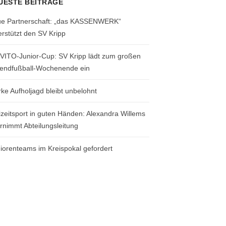
UESTE BEITRÄGE
e Partnerschaft: „das KASSENWERK“
erstützt den SV Kripp
 VITO-Junior-Cup: SV Kripp lädt zum großen
endfußball-Wochenende ein
rke Aufholjagd bleibt unbelohnt
izeitsport in guten Händen: Alexandra Willems
rnimmt Abteilungsleitung
iorenteams im Kreispokal gefordert