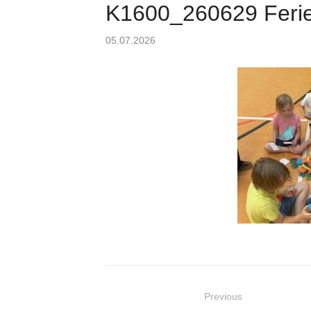
K1600_260629 Ferien
Posted
05.07.2026
on
Beitragsnavigation
Previous