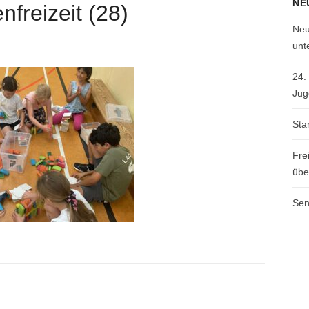
NE
freizeit (28)
Neu
unt
24.
Jug
Sta
Fre
übe
Sen