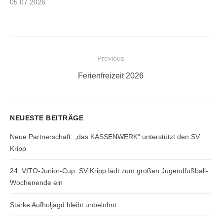
Posted
05.07.2026
on
Beitragsnavigation
Previous
Previous
Ferienfreizeit 2026
post:
NEUESTE BEITRÄGE
Neue Partnerschaft: „das KASSENWERK“ unterstützt den SV
Kripp
24. VITO-Junior-Cup: SV Kripp lädt zum großen Jugendfußball-
Wochenende ein
Starke Aufholjagd bleibt unbelohnt