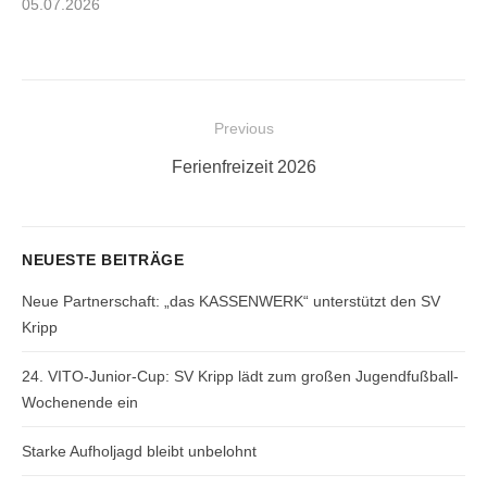
Posted
05.07.2026
on
Beitragsnavigation
Previous
Previous
Ferienfreizeit 2026
post:
NEUESTE BEITRÄGE
Neue Partnerschaft: „das KASSENWERK“ unterstützt den SV
Kripp
24. VITO-Junior-Cup: SV Kripp lädt zum großen Jugendfußball-
Wochenende ein
Starke Aufholjagd bleibt unbelohnt