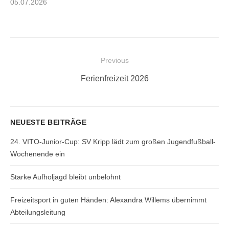
Posted
05.07.2026
on
Beitragsnavigation
Previous
Previous
Ferienfreizeit 2026
post:
NEUESTE BEITRÄGE
24. VITO-Junior-Cup: SV Kripp lädt zum großen Jugendfußball-
Wochenende ein
Starke Aufholjagd bleibt unbelohnt
Freizeitsport in guten Händen: Alexandra Willems übernimmt
Abteilungsleitung