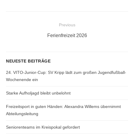
Beitragsnavigation
Previous
Previous
Ferienfreizeit 2026
post:
NEUESTE BEITRÄGE
24. VITO-Junior-Cup: SV Kripp lädt zum großen Jugendfußball-
Wochenende ein
Starke Aufholjagd bleibt unbelohnt
Freizeitsport in guten Händen: Alexandra Willems übernimmt
Abteilungsleitung
Seniorenteams im Kreispokal gefordert