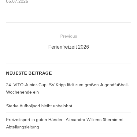
Posted
05.07.2026
on
Beitragsnavigation
Previous
Previous
Ferienfreizeit 2026
post:
NEUESTE BEITRÄGE
24. VITO-Junior-Cup: SV Kripp lädt zum großen Jugendfußball-
Wochenende ein
Starke Aufholjagd bleibt unbelohnt
Freizeitsport in guten Händen: Alexandra Willems übernimmt
Abteilungsleitung